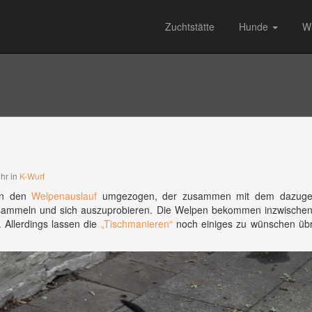
Zuchtstätte
Hunde
W
Uhr in
K-Wurf
 in den
Welpenauslauf
umgezogen, der zusammen mit dem dazuge
u sammeln und sich auszuprobieren. Die Welpen bekommen inzwische
 Allerdings lassen die
„Tischmanieren“
noch einiges zu wünschen übr