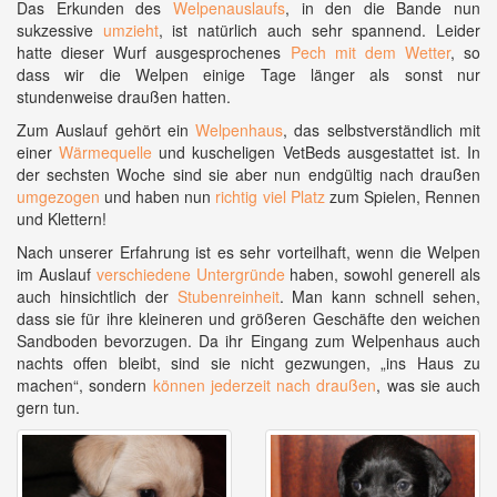
Das Erkunden des
Welpenauslaufs
, in den die Bande nun
sukzessive
umzieht
, ist natürlich auch sehr spannend. Leider
hatte dieser Wurf ausgesprochenes
Pech mit dem Wetter
, so
dass wir die Welpen einige Tage länger als sonst nur
stundenweise draußen hatten.
Zum Auslauf gehört ein
Welpenhaus
, das selbstverständlich mit
einer
Wärmequelle
und kuscheligen VetBeds ausgestattet ist. In
der sechsten Woche sind sie aber nun endgültig nach draußen
umgezogen
und haben nun
richtig viel Platz
zum Spielen, Rennen
und Klettern!
Nach unserer Erfahrung ist es sehr vorteilhaft, wenn die Welpen
im Auslauf
verschiedene Untergründe
haben, sowohl generell als
auch hinsichtlich der
Stubenreinheit
. Man kann schnell sehen,
dass sie für ihre kleineren und größeren Geschäfte den weichen
Sandboden bevorzugen. Da ihr Eingang zum Welpenhaus auch
nachts offen bleibt, sind sie nicht gezwungen, „ins Haus zu
machen“, sondern
können jederzeit nach draußen
, was sie auch
gern tun.