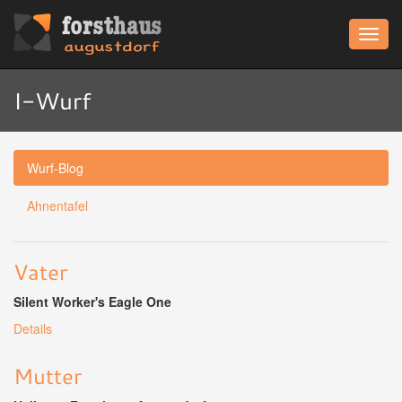
Menü
I-Wurf
Wurf-Blog
Ahnentafel
Vater
Silent Worker's Eagle One
Details
Mutter