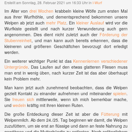
Erstellt am Sonntag, 28. Februar 2021 um 16:33 Uhr in
I-Wurf
Im Alter von
drei Wochen
krabbeln kleine Wölfe zum ersten Mal
aus ihrer Wurfhöhle, und dementsprechend bekommen unsere
Welpen ab jetzt auch
mehr Platz
. Ein
kleiner Auslauf
wird vor die
Wurfkiste gestellt und nach kurzer Verwunderung auch gern
angenommen. Dies dient nicht zuletzt auch der
Förderung der
Stubenreinheit
, und man kann auch bereits erkennen, dass die
kleineren und größeren Geschäftchen bevorzugt dort erledigt
werden.
Ein weiterer wichtiger Punkt ist das
Kennenlernen verschiedener
Untergründe
. Das Laufen auf den etwas glatteren Fliesen muss
man erst in wenig üben, nach kurzer Zeit ist das aber überhaupt
kein Problem mehr.
Man kann jetzt auch zunehmend beobachten, dass die Welpen
gezielt Kontakt zu einander aufnehmen und miteinander
spielen
.
Sie
freuen sich
mittlerweile, wenn ich mich bemerkbar mache,
und
wedeln
kräftig mit ihren kleinen Ruten.
Die große Entdeckung dieser Zeit ist aber die
Fütterung
mit
Welpenmilch. Ab dem 24./25. Tag beginnen wir damit, die Welpen
zuzufüttern, um sie erst an flüssige und dann an feste Nahrung zu
gewöhnen und die Mutterhündin zu entlasten. Nach anfänglichem