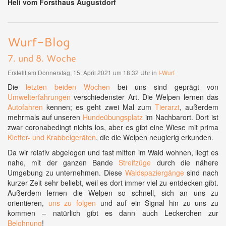
Heli vom Forsthaus Augustdorf
Wurf-Blog
7. und 8. Woche
Erstellt am Donnerstag, 15. April 2021 um 18:32 Uhr in
I-Wurf
Die
letzten beiden Wochen
bei uns sind geprägt von
Umwelterfahrungen
verschiedenster Art. Die Welpen lernen das
Autofahren
kennen; es geht zwei Mal zum
Tierarzt
, außerdem
mehrmals auf unseren
Hundeübungsplatz
im Nachbarort. Dort ist
zwar coronabedingt nichts los, aber es gibt eine Wiese mit prima
Kletter- und Krabbelgeräten
, die die Welpen neugierig erkunden.
Da wir relativ abgelegen und fast mitten im Wald wohnen, liegt es
nahe, mit der ganzen Bande
Streifzüge
durch die nähere
Umgebung zu unternehmen. Diese
Waldspaziergänge
sind nach
kurzer Zeit sehr beliebt, weil es dort immer viel zu entdecken gibt.
Außerdem lernen die Welpen so schnell, sich an uns zu
orientieren,
uns zu folgen
und auf ein Signal hin zu uns zu
kommen – natürlich gibt es dann auch Leckerchen zur
Belohnung
!