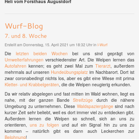
Heli vom Forsthaus Augustdorf
Wurf-Blog
7. und 8. Woche
Erstellt am Donnerstag, 15. April 2021 um 18:32 Uhr in
I-Wurf
Die
letzten beiden Wochen
bei uns sind geprägt von
Umwelterfahrungen
verschiedenster Art. Die Welpen lernen das
Autofahren
kennen; es geht zwei Mal zum
Tierarzt
, außerdem
mehrmals auf unseren
Hundeübungsplatz
im Nachbarort. Dort ist
zwar coronabedingt nichts los, aber es gibt eine Wiese mit prima
Kletter- und Krabbelgeräten
, die die Welpen neugierig erkunden.
Da wir relativ abgelegen und fast mitten im Wald wohnen, liegt es
nahe, mit der ganzen Bande
Streifzüge
durch die nähere
Umgebung zu unternehmen. Diese
Waldspaziergänge
sind nach
kurzer Zeit sehr beliebt, weil es dort immer viel zu entdecken gibt.
Außerdem lernen die Welpen so schnell, sich an uns zu
orientieren,
uns zu folgen
und auf ein Signal hin zu uns zu
kommen – natürlich gibt es dann auch Leckerchen zur
Belohnung
!