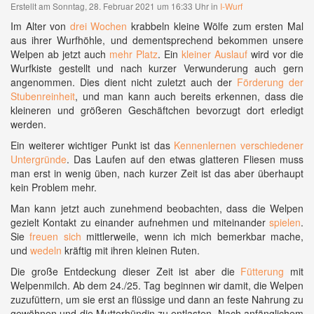
Erstellt am Sonntag, 28. Februar 2021 um 16:33 Uhr in
I-Wurf
Im Alter von
drei Wochen
krabbeln kleine Wölfe zum ersten Mal
aus ihrer Wurfhöhle, und dementsprechend bekommen unsere
Welpen ab jetzt auch
mehr Platz
. Ein
kleiner Auslauf
wird vor die
Wurfkiste gestellt und nach kurzer Verwunderung auch gern
angenommen. Dies dient nicht zuletzt auch der
Förderung der
Stubenreinheit
, und man kann auch bereits erkennen, dass die
kleineren und größeren Geschäftchen bevorzugt dort erledigt
werden.
Ein weiterer wichtiger Punkt ist das
Kennenlernen verschiedener
Untergründe
. Das Laufen auf den etwas glatteren Fliesen muss
man erst in wenig üben, nach kurzer Zeit ist das aber überhaupt
kein Problem mehr.
Man kann jetzt auch zunehmend beobachten, dass die Welpen
gezielt Kontakt zu einander aufnehmen und miteinander
spielen
.
Sie
freuen sich
mittlerweile, wenn ich mich bemerkbar mache,
und
wedeln
kräftig mit ihren kleinen Ruten.
Die große Entdeckung dieser Zeit ist aber die
Fütterung
mit
Welpenmilch. Ab dem 24./25. Tag beginnen wir damit, die Welpen
zuzufüttern, um sie erst an flüssige und dann an feste Nahrung zu
gewöhnen und die Mutterhündin zu entlasten. Nach anfänglichem