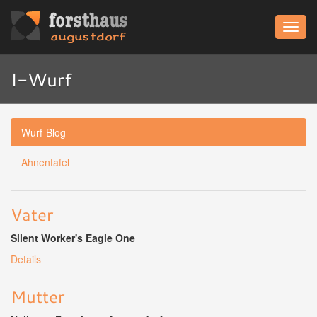
Menü
I-Wurf
Wurf-Blog
Ahnentafel
Vater
Silent Worker's Eagle One
Details
Mutter