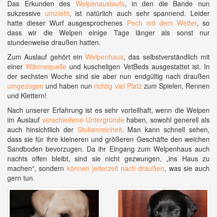
Das Erkunden des
Welpenauslaufs
, in den die Bande nun
sukzessive
umzieht
, ist natürlich auch sehr spannend. Leider
hatte dieser Wurf ausgesprochenes
Pech mit dem Wetter
, so
dass wir die Welpen einige Tage länger als sonst nur
stundenweise draußen hatten.
Zum Auslauf gehört ein
Welpenhaus
, das selbstverständlich mit
einer
Wärmequelle
und kuscheligen VetBeds ausgestattet ist. In
der sechsten Woche sind sie aber nun endgültig nach draußen
umgezogen
und haben nun
richtig viel Platz
zum Spielen, Rennen
und Klettern!
Nach unserer Erfahrung ist es sehr vorteilhaft, wenn die Welpen
im Auslauf
verschiedene Untergründe
haben, sowohl generell als
auch hinsichtlich der
Stubenreinheit
. Man kann schnell sehen,
dass sie für ihre kleineren und größeren Geschäfte den weichen
Sandboden bevorzugen. Da ihr Eingang zum Welpenhaus auch
nachts offen bleibt, sind sie nicht gezwungen, „ins Haus zu
machen“, sondern
können jederzeit nach draußen
, was sie auch
gern tun.